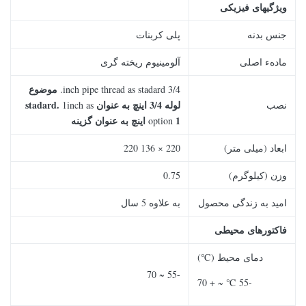
ویژگیهای فیزیکی
جنس بدنه
پلی کربنات
مادهء اصلی
آلومینیوم ریخته گری
موضوع
3/4 inch pipe thread as stadard.
لوله 3/4 اینچ به عنوان stadard.
نصب
1inch as
1 اینچ به عنوان گزینه
option
ابعاد (میلی متر)
220 × 136 220
وزن (کیلوگرم)
0.75
امید به زندگی محصول
به علاوه 5 سال
فاکتورهای محیطی
دمای محیط (℃)
-55 ~ 70
-55 ℃ ~ + 70