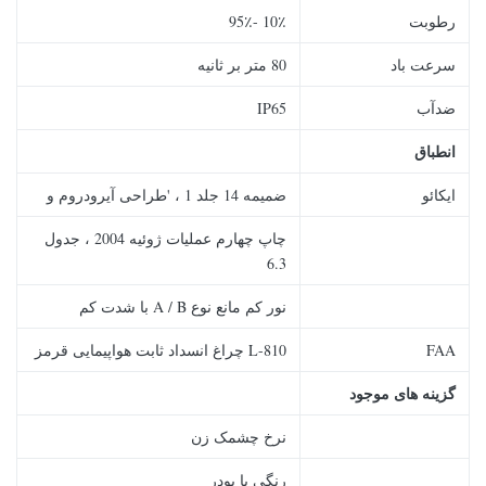
رطوبت
10٪ -95٪
سرعت باد
80 متر بر ثانیه
ضدآب
IP65
انطباق
ایکائو
ضمیمه 14 جلد 1 ، 'طراحی آیرودروم و
چاپ چهارم عملیات ژوئیه 2004 ، جدول
6.3
نور کم مانع نوع A / B با شدت کم
FAA
L-810 چراغ انسداد ثابت هواپیمایی قرمز
گزینه های موجود
نرخ چشمک زن
رنگی با پودر