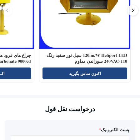
120lm/W Heliport LED سیل نور سفید رنگ
110-240VAC سوزاندن مداوم
carbonate 9000cd
اکنون تماس بگیرید
اکن
درخواست نقل قول
پست الکترونیک
*