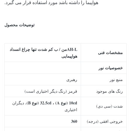
هواپیما را داشته باشد مورد استفاده قرار می گیرد.
توضیحات محصول
AH-L
من / ب
کم شدت
تنها
چراغ انسداد
مشخصات فنی
هواپیمایی
خصوصیات نور
منبع نور
رهبری
رنگ های موجود
قرمز (رنگ دیگر اختیاری است)
10cd (نوع A) ، 32.5cd (نوع B)
، دیگران
شدت (سی دی)
اختیاری
360
خروجی افقی (درجه)