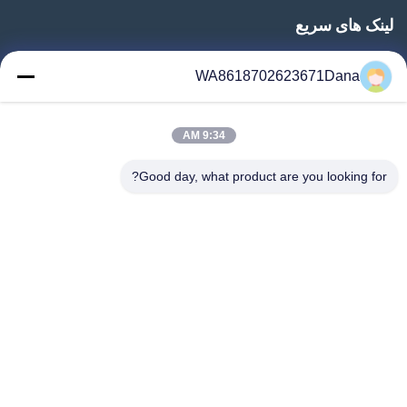
لینک های سریع
خونه
WA8618702623671Dana
محصولات
ویدیو
9:34 AM
درباره ما
تور کارخانه
Good day, what product are you looking for?
کنترل کیفیت
با ما تماس بگیرید
اخبار
موارد
Follow Us