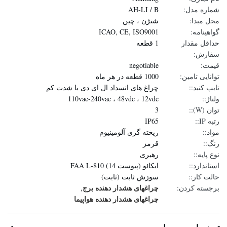
شماره مدل:
AH-LI / B
محل مبدا:
شنژن ، چین
گواهینامه:
ICAO, CE, ISO9001
حداقل مقدار
1 قطعه
سفارش:
قیمت:
negotiable
توانایی تامین:
1000 قطعه در هر ماه
تایپ کنید::
چراغ های انسداد ال ای دی با شدت کم
ولتاژ::
110vac-240vac ، 48vdc ، 12vdc
توان (W)::
3
رتبه IP::
IP65
مواد::
ریخته گری آلومینیوم
رنگ::
قرمز
نوع پایه::
رهبری
استاندارد::
ایکائو (پیوست 14) FAA L-810
حالت کار::
سوزش ثابت (ثابت)
چراغهای هشدار دهنده برج
برجسته کردن:
,
چراغهای هشدار دهنده هواپیما