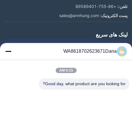
تلفن::
+86-755-89589401
پست الکترونیک:
sales@annhung.com
لینک های سریع
خونه
WA8618702623671Dana
محصولات
ویدیو
6:15 AM
درباره ما
تور کارخانه
Good day, what product are you looking for?
کنترل کیفیت
با ما تماس بگیرید
اخبار
موارد