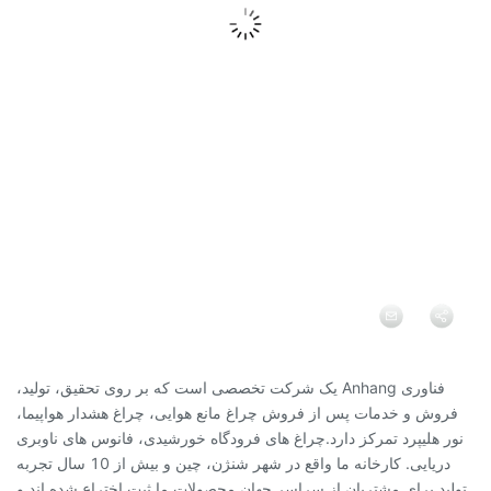
فناوری Anhang یک شرکت تخصصی است که بر روی تحقیق، تولید،
فروش و خدمات پس از فروش چراغ مانع هوایی، چراغ هشدار هواپیما،
نور هلیپرد تمرکز دارد.چراغ های فرودگاه خورشیدی، فانوس های ناوبری
دریایی. کارخانه ما واقع در شهر شنژن، چین و بیش از 10 سال تجربه
تولید برای مشتریان از سراسر جهان.محصولات ما ثبت اختراع شده اند و