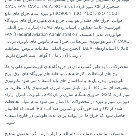
همچنین از CE عبور کرده اند، ICAO، FAA، CAAC، IALA، ROHS،
ISO9001، ISO14001، ISO 45001 و غیره. تمام چراغ های مانع
هوایی، چراغ های هشدار هواپیما، چراغ های هلیپردچراغ های فرودگاه
خورشیدی کاملا مطابق با استانداردهای ICAO ((سازمان بین المللی
هوانوردی مدنی) هستند، FAA ((Federal Aviation Administration)
CAAC ((دفتر هوانوردی غیرنظامی چین))تمام فانوس های ناوبری دریایی
کاملا با استانداردهای IALA (انجمن بین المللی مقامات فانوس) مطابقت
دارند.تا الان، ما ۴۲ گواهی ثبت اختراع داریم.
محصولات ما به طور گسترده ای در فرودگاه های غیرنظامی، هلی پد ها،
برج های ارتباطات، کارخانه ها، دودخانه های نیروگاه های برق، برج
تلویزیون، بندر، پل ها و ساختمان های بلند استفاده می شود.تکنولوژی
پیشرفته ای مثل LED (دیود تابش نور)، انرژی خورشیدی پاک، نظارت بر
سیم کارت GSM، فناوری همگام سازی زمان GPS، بلوتوث، کنترل از راه
دور بی سیم و غیره در محصولات ما اعمال می شود.تمام مواد محافظت
شده از UV و ضد خوردگی و کمترین ضد آب IP65 است که اطمینان
حاصل شود که چراغ ها می توانند برای مدت طولانی در خارج استفاده
شوند.
محصولات ما تحت ضمانت مادام العمر قرار دارند. اگر محصول به هیچ