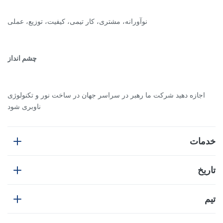
نوآورانه، مشتری، کار تیمی، کیفیت، توزیع، عملی
چشم انداز
اجازه دهید شرکت ما رهبر در سراسر جهان در ساخت نور و تکنولوژی
ناوبری شود
خدمات
مشتریان عزیز،
تاریخ
2008
، توسعه طیف وسیعی از محصولات نوآورانه که در ساختمان‌های
تیم
ممنون که از شرکت شينزين آنهانگ توليدات انتخاب کرديد
بلند و برج‌های مخابراتی استفاده می‌شوند. این دلیل توسعه پایدار
Anhang است.