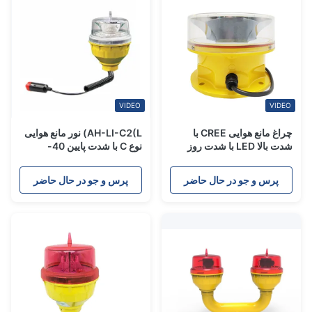
VIDEO
VIDEO
چراغ مانع هوایی CREE با
AH-LI-C2(L) نور مانع هوایی
شدت بالا LED با شدت روز
نوع C با شدت پایین 40-
≥20,000cd و پلی کربنات
400cd
محافظت شده از UV
پرس و جو در حال حاضر
پرس و جو در حال حاضر