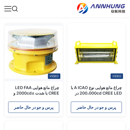
VIDEO
VIDEO
چراغ مانع هوایی نوع A ICAO با
چراغ مانع هوایی LED FAA
200،000cd CREE LED در
CREE با شدت ≥2000cd و
طول روز و IP68 ضد آب
همگام سازی GPS برای برنامه
های کاربردی با شدت متوسط
پرس و جو در حال حاضر
پرس و جو در حال حاضر