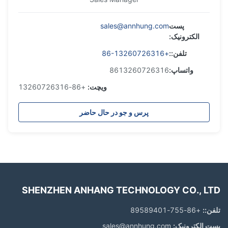
پست
sales@annhung.com
الکترونیک:
تلفن::
+86-13260726316
واتساپ:
8613260726316
ویچت:
+86-13260726316
پرس و جو در حال حاضر
SHENZHEN ANHANG TECHNOLOGY CO., LTD
تلفن::
+86-755-89589401
پست الکترونیک:
sales@annhung.com