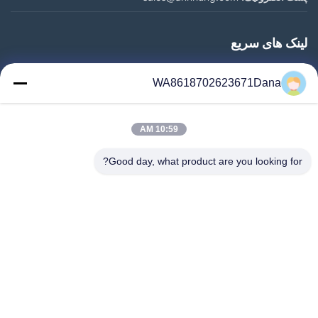
لینک های سریع
خونه
WA8618702623671Dana
محصولات
ویدیو
10:59 AM
درباره ما
تور کارخانه
Good day, what product are you looking for?
کنترل کیفیت
با ما تماس بگیرید
اخبار
موارد
Follow Us