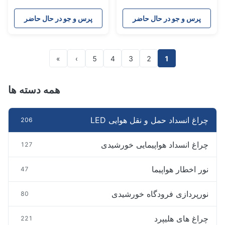
FAA L865 LED با شدت
های تلویزیون
متوسط ​​که در نور ایمنی در
پرس و جو در حال حاضر
پرس و جو در حال حاضر
ارتفاع بالا پرواز می کند
»
›
5
4
3
2
1
همه دسته ها
چراغ انسداد حمل و نقل هوایی LED
206
چراغ انسداد هواپیمایی خورشیدی
127
نور اخطار هواپیما
47
نورپردازی فرودگاه خورشیدی
80
چراغ های هلیپرد
221