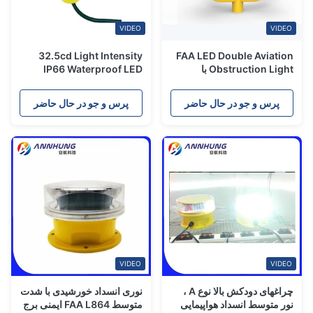
VIDEO
VIDEO
32.5cd Light Intensity
FAA LED Double Aviation
Obstruction Light با
IP66 Waterproof LED
100،000 ساعت طول عمر
Aviation Obstruction
LED و 32.5cd شدت نور قابل
Light با طول عمر 100،000
پرس و جو در حال حاضر
پرس و جو در حال حاضر
تنظیم ثابت / چشمک زدن
ساعت LED
VIDEO
VIDEO
چراغهای دودکش بالا نوع A ،
نوری انسداد خورشیدی با شدت
نور متوسط ​​انسداد هواپیمایی
متوسط ​​FAA L864 ایمنی برج