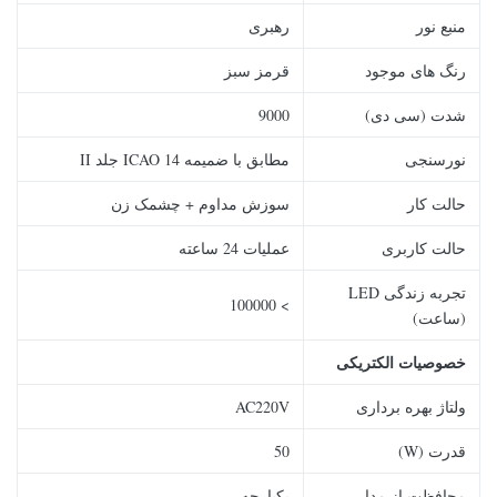
منبع نور
رهبری
رنگ های موجود
قرمز سبز
شدت (سی دی)
9000
نورسنجی
مطابق با ضمیمه 14 ICAO جلد II
حالت کار
سوزش مداوم + چشمک زن
حالت کاربری
عملیات 24 ساعته
تجربه زندگی LED
> 100000
(ساعت)
خصوصیات الکتریکی
ولتاژ بهره برداری
AC220V
قدرت (W)
50
محافظت از مدار
یکپارچه