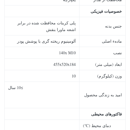
خصوصیات فیزیکی
پلی کربنات محافظت شده در برابر
جنس بدنه
اشعه ماورا بنفش
مادهء اصلی
آلومینیوم ریخته گری با پوشش پودر
نصب
140x M10
ابعاد (میلی متر)
455x520x184
وزن (کیلوگرم)
10
≥10 سال
امید به زندگی محصول
فاکتورهای محیطی
دمای محیط (℃)