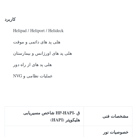
کاربرد
Helipad / Heliport / Helideck
هلی پد های دائمی و موقت
هلی پد های اورژانس و بیمارستان
هلی پد های از راه دور
عملیات نظامی و NVG
ق -
HP-HAPI
شاخص مسیریابی
مشخصات فنی
هلیکوپتر (HAPI)
خصوصیات نور