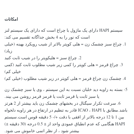
امکانات
سیستم HAPI دارای یک ماژول با چراغ است که دارای یک سیستم لنز
است که نور را به 4 بخش جداگانه تقسیم می کند:
1. چراغ سبز چشمک زن = هلی کوپتر بالاتر از شیب رویکرد بهینه (خیلی
زیاد)
2. چراغ سبز = هلیکوپتر را در شیب ثابت کنید
3. چراغ قرمز = هلی کوپتر را کمی زیر شیب مطلوب ثابت کنید (کمی
خیلی کم)
4. چشمک زن چراغ قرمز = هلی کوپتر در زیر شیب مطلوب (خیلی کم)
5- بسته به زاویه دید خلبان نسبت به این سیستم ، وی یا سبز چشمک زن
یا سبز ثابت یا قرمز ثابت یا قرمز قرمز روشن می بیند.
6. سرعت تکرار سیگنال در بخشهای چشمک زن باید بیشتر از 2 هرتز
باشد.مطابق با ICAO ، HAPI قادر به تنظیم در ارتفاع در هر زاویه دلخواه
بین 1 تا 12 درجه بالاتر از افقی با دقت +/- 5 دقیقه قوس است.سیستم
HAPI هنگامی که عدم انطباق عمودی واحد از ± 0.5 درجه (30 دقیقه ±)
بیشتر شود ، از نظر اتمی خاموش می شود.