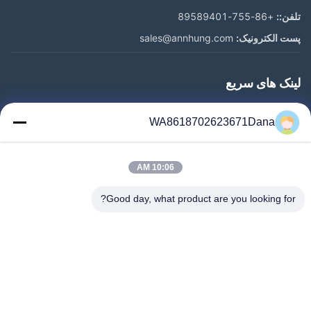
تلفن::
+86-755-89589401
پست الکترونیک:
sales@annhung.com
لینک های سریع
خونه
WA8618702623671Dana
محصولات
ویدیو
10:06 AM
درباره ما
تور کارخانه
Good day, what product are you looking for?
کنترل کیفیت
با ما تماس بگیرید
اخبار
موارد