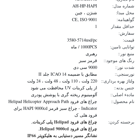
شماره مدل:
AH-HP-HAPI
محل مبدا:
شنژن ، چین
گواهینامه:
CE, ISO 9001
حداقل مقدار
1
سفارش:
قیمت:
3580-5714usd/pc
توانایی تامین:
1000PCS / ماه
منبع نور::
رهبری
رنگ های موجود::
قرمز سبز
شدت نور::
9000 سی دی
نورسنجی::
مطابق با ضمیمه 14 ICAO جلد II
ولتاژ بهره برداری::
220 ولت ، 110 ولت ، 48 ولت ، 24 ولت
جنس بدنه::
از پلی کربنات UV محافظت می شود
مادهء اصلی::
آلومینیوم ریخته گری با پوشش پودری
نام محصول::
چراغ های فرود Helipad Helicopter Approach Path
Indicator - چراغ سبز قرمز HAPI 9000cd برای
فرود هلی ک
چراغ های فرود Helipad پلی کربنات
برجسته کردن:
,
چراغ های فرود Helipad 9000cd
,
نشانگر مسیر دستیابی به هلیکوپتر IP66