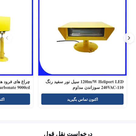
120lm/W Heliport LED سیل نور سفید رنگ
110-240VAC سوزاندن مداوم
carbonate 9000cd
اکنون تماس بگیرید
اکن
درخواست نقل قول