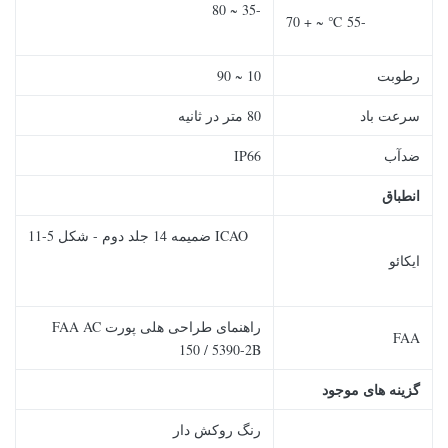
-35 ~ 80
-55 ℃ ~ + 70
رطوبت
10 ~ 90
سرعت باد
80 متر در ثانیه
ضدآب
IP66
انطباق
ICAO ضمیمه 14 جلد دوم - شکل 5-11
ایکائو
راهنمای طراحی هلی پورت FAA AC
FAA
150 / 5390-2B
گزینه های موجود
رنگ روکش دار